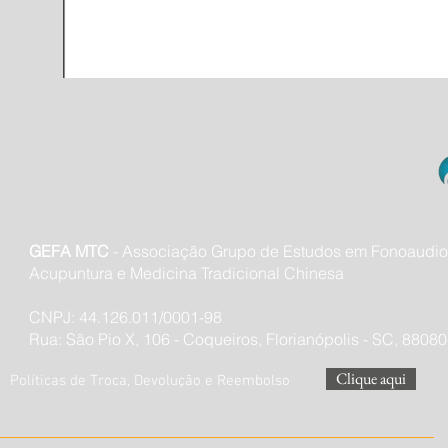
GEFA MTC
- Associação
Grupo de Estudos em Fonoaudio
Acupuntura e Medicina Tradicional Chinesa
CNPJ: 44.126.011/0001-98
Rua: São Pio X, 106 - Coqueiros, Florianópolis - SC, 8808
Clique aqui
Políticas de Troca, Devolução e Reembolso
Data estimada de entrega dos produtos: 4 à 10 dias úteis