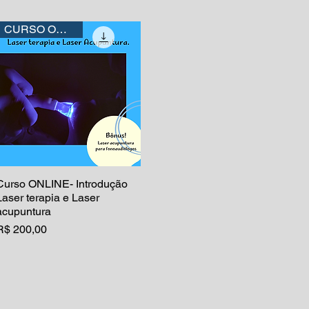
CURSO ONLINE
Curso ONLINE- Introdução
Visualização rápida
Laser terapia e Laser
acupuntura
Preço
R$ 200,00