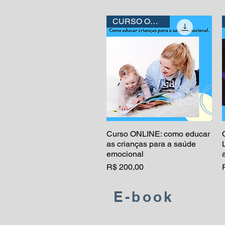
CURSO ONLINE
Curso ONLINE: como educar
Visualização rápida
as crianças para a saúde
emocional
Preço
R$ 200,00
E-book